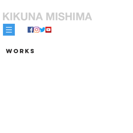
美島菊名 offical web site
WORKS